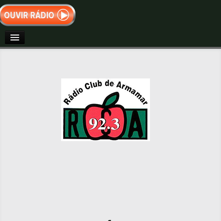
Teste
INÍCIO
Radio Teste
Phasolina (Original Mix)
NOTÍCIAS
Johnny Rosh
Phasolina (Frank Rox Remix)
Johnny Rosh, Frank Rox
VIDEOS
Phasolina (Rebecca Cox Remix)
Johnny Rosh, Rebecca Cox
GALERIA
Phasolina (Keyla Rouge Remix)
Johnny Rosh, Keyla Rouge
EVENTOS
Invasion (Original Mix)
Robbie
CONTACTOS
Invasion (Johnny Rosh Remix)